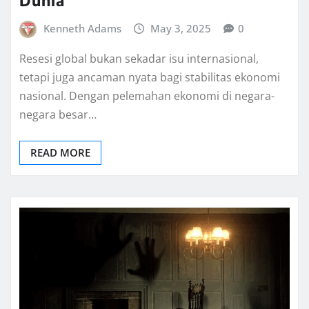
Dunia
Kenneth Adams
May 3, 2025
0
Resesi global bukan sekadar isu internasional,
tetapi juga ancaman nyata bagi stabilitas ekonomi
nasional. Dengan pelemahan ekonomi di negara-
negara besar…
READ MORE