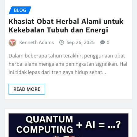
BLOG
Khasiat Obat Herbal Alami untuk
Kekebalan Tubuh dan Energi
Kenneth Adams
Sep 26, 2025
0
Dalam beberapa tahun terakhir, penggunaan obat
herbal alami mengalami peningkatan signifikan. Hal
ini tidak lepas dari tren gaya hidup sehat…
READ MORE