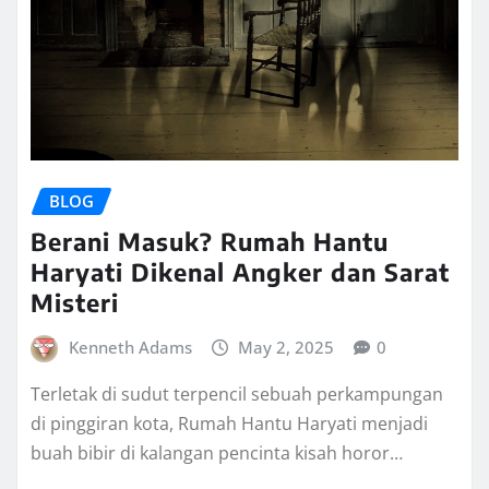
BLOG
Berani Masuk? Rumah Hantu
Haryati Dikenal Angker dan Sarat
Misteri
Kenneth Adams
May 2, 2025
0
Terletak di sudut terpencil sebuah perkampungan
di pinggiran kota, Rumah Hantu Haryati menjadi
buah bibir di kalangan pencinta kisah horor…