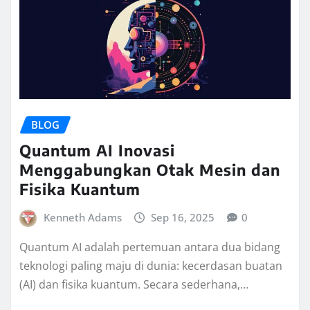
BLOG
Quantum AI Inovasi
Menggabungkan Otak Mesin dan
Fisika Kuantum
Kenneth Adams
Sep 16, 2025
0
Quantum AI adalah pertemuan antara dua bidang
teknologi paling maju di dunia: kecerdasan buatan
(AI) dan fisika kuantum. Secara sederhana,…