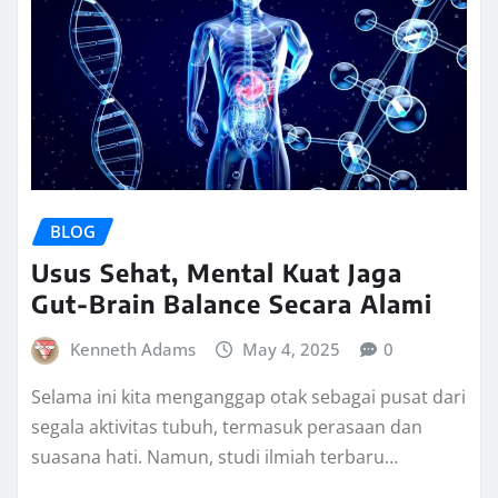
BLOG
Usus Sehat, Mental Kuat Jaga
Gut-Brain Balance Secara Alami
Kenneth Adams
May 4, 2025
0
Selama ini kita menganggap otak sebagai pusat dari
segala aktivitas tubuh, termasuk perasaan dan
suasana hati. Namun, studi ilmiah terbaru…