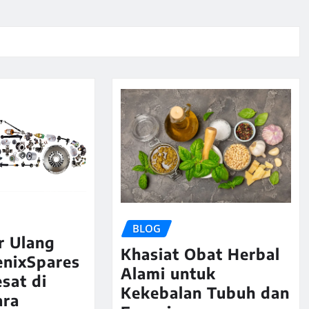
BLOG
r Ulang
Khasiat Obat Herbal
enixSpares
Alami untuk
sat di
Kekebalan Tubuh dan
ara