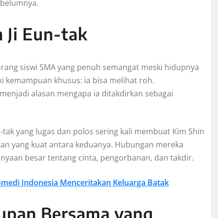
ebelumnya.
 Ji Eun-tak
orang siswi SMA yang penuh semangat meski hidupnya
iki kemampuan khusus: ia bisa melihat roh.
njadi alasan mengapa ia ditakdirkan sebagai
-tak yang lugas dan polos sering kali membuat Kim Shin
katan yang kuat antara keduanya. Hubungan mereka
anyaan besar tentang cinta, pengorbanan, dan takdir.
omedi Indonesia Menceritakan Keluarga Batak
dupan Bersama yang