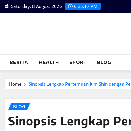
Skip
Saturday, 8 August 2026
6:25:19 AM
to
content
BERITA
HEALTH
SPORT
BLOG
Home
Sinopsis Lengkap Pertemuan Kim Shin dengan Pe
BLOG
Sinopsis Lengkap Pe