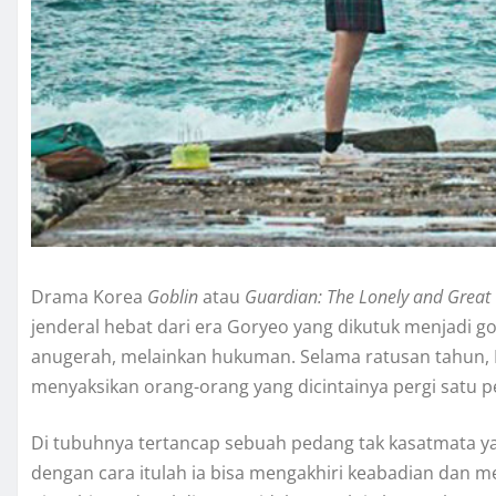
Drama Korea
Goblin
atau
Guardian: The Lonely and Great
jenderal hebat dari era Goryeo yang dikutuk menjadi go
anugerah, melainkan hukuman. Selama ratusan tahun, 
menyaksikan orang-orang yang dicintainya pergi satu pe
Di tubuhnya tertancap sebuah pedang tak kasatmata ya
dengan cara itulah ia bisa mengakhiri keabadian dan