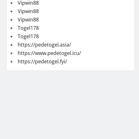
Vipwin88
Vipwin88
Vipwin88
Togel178
Togel178
https://pedetogel.asia/
https://www.pedetogel.icu/
https://pedetogel.fyi/