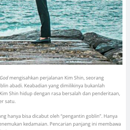
 God
mengisahkan perjalanan Kim Shin, seorang
blin abadi. Keabadian yang dimilikinya bukanlah
Kim Shin hidup dengan rasa bersalah dan penderitaan,
r satu.
ng hanya bisa dicabut oleh “pengantin goblin”. Hanya
 menemukan kedamaian. Pencarian panjang ini membawa