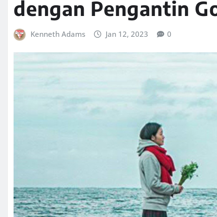
dengan Pengantin Go
Kenneth Adams
Jan 12, 2023
0