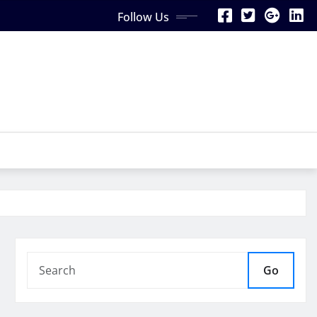
Follow Us
Go