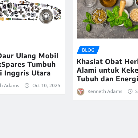
BLOG
Daur Ulang Mobil
Khasiat Obat Her
xSpares Tumbuh
Alami untuk Kek
i Inggris Utara
Tubuh dan Energ
th Adams
Oct 10, 2025
Kenneth Adams
S