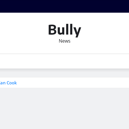
Bully
News
Can Cook