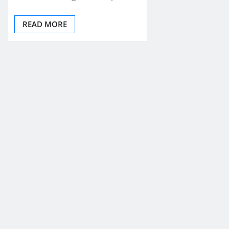
READ MORE