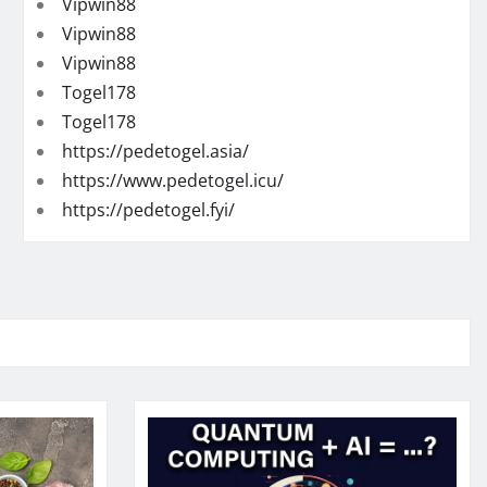
Vipwin88
Vipwin88
Vipwin88
Togel178
Togel178
https://pedetogel.asia/
https://www.pedetogel.icu/
https://pedetogel.fyi/