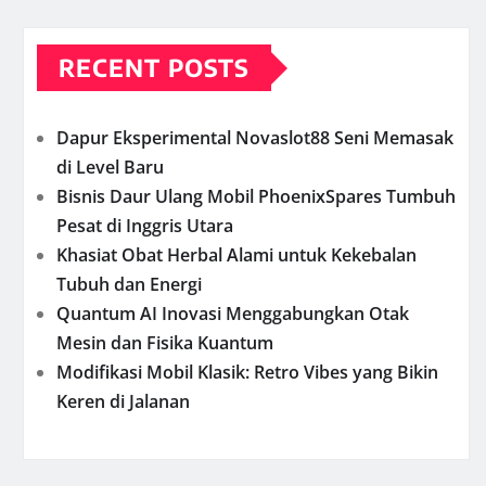
RECENT POSTS
Dapur Eksperimental Novaslot88 Seni Memasak
di Level Baru
Bisnis Daur Ulang Mobil PhoenixSpares Tumbuh
Pesat di Inggris Utara
Khasiat Obat Herbal Alami untuk Kekebalan
Tubuh dan Energi
Quantum AI Inovasi Menggabungkan Otak
Mesin dan Fisika Kuantum
Modifikasi Mobil Klasik: Retro Vibes yang Bikin
Keren di Jalanan